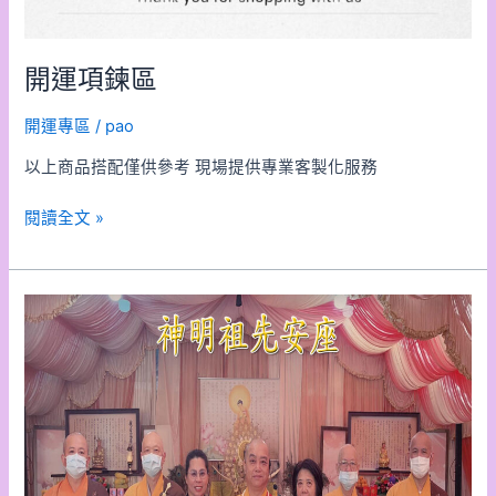
開運項鍊區
開運專區
/
pao
以上商品搭配僅供參考 現場提供專業客製化服務
閱讀全文 »
神
明
祖
先
安
座