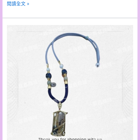
閱讀全文 »
開
運
項
鍊
區