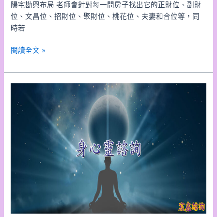
陽宅勘輿布局 老師會針對每一間房子找出它的正財位、副財
位、文昌位、招財位、聚財位、桃花位、夫妻和合位等，同
時若
閱讀全文 »
身
心
靈
諮
詢