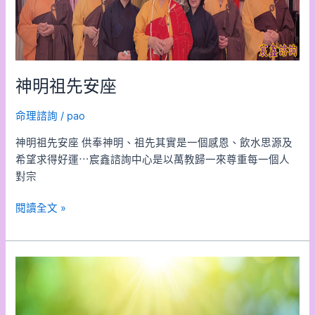
神明祖先安座
命理諮詢
/
pao
神明祖先安座 供奉神明、祖先其實是一個感恩、飲水思源及
希望求得好運⋯宸鑫諮詢中心是以萬教歸一來尊重每一個人
對宗
閱讀全文 »
開
運
化
煞