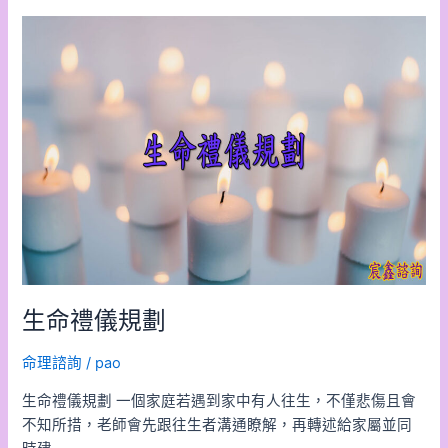
生
命
禮
儀
規
劃
生命禮儀規劃
命理諮詢
/
pao
生命禮儀規劃 一個家庭若遇到家中有人往生，不僅悲傷且會
不知所措，老師會先跟往生者溝通瞭解，再轉述給家屬並同