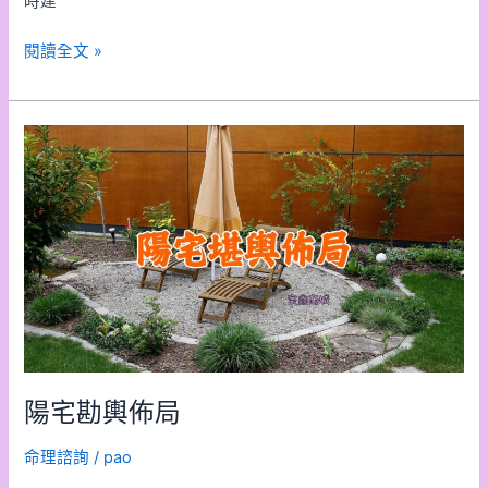
時建
閱讀全文 »
陽
宅
勘
輿
佈
局
陽宅勘輿佈局
命理諮詢
/
pao