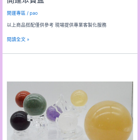
開運專區
/
pao
以上商品搭配僅供參考 現場提供專業客製化服務
閱讀全文 »
開
運
水
晶
球
區