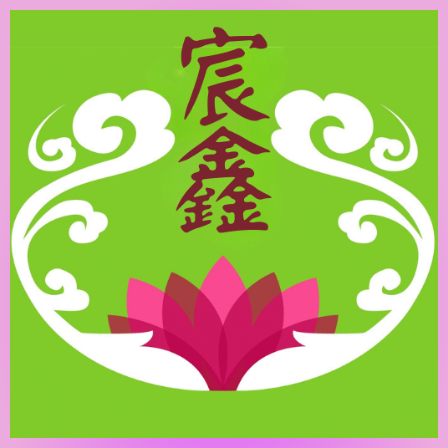
跳
至
主
要
內
容