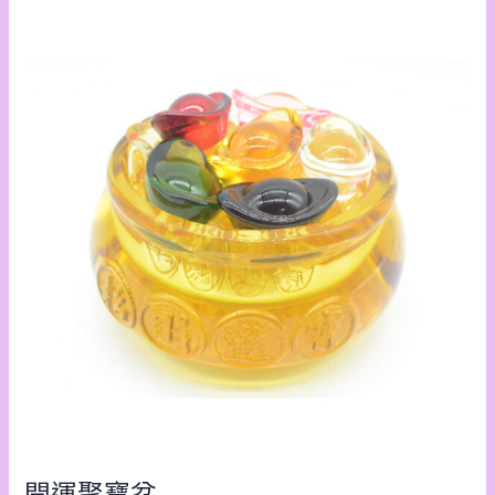
開
運
聚
寶
盆
開運聚寶盆