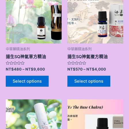
中草藥精油系列
中草藥精油系列
揚生SQ神氣單方精油
揚生SQ神氣複方精油
Rated
Rated
NT$
480
–
NT$
9,600
NT$
570
–
NT$
4,000
0
0
out
out
of
of
Select options
Select options
5
5