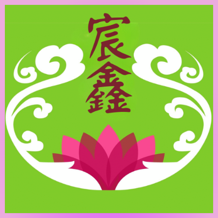
跳
至
主
要
內
容