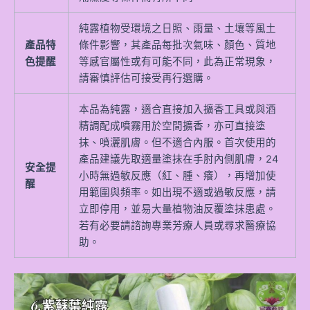
純露植物受環境之日照、雨量、土壤等風土
產品特
條件影響，其產品每批次氣味、顏色、質地
色提醒
等感官屬性或有可能不同，此為正常現象，
請審慎評估可接受再行選購。
本品為純露，適合直接加入擴香工具或與酒
精調配成噴霧用於空間擴香，亦可直接塗
抹、噴灑肌膚。但不適合內服。首次使用的
產品建議先取適量塗抹在手肘內側肌膚，24
安全提
小時無過敏反應（紅、腫、癢），再增加使
醒
用範圍與頻率。如出現不適或過敏反應，請
立即停用，並易大量植物油反覆塗抹患處。
若有必要請諮詢專業芳療人員或尋求醫療協
助。