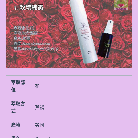
萃取部
花
位
萃取方
蒸餾
式
產地
英國