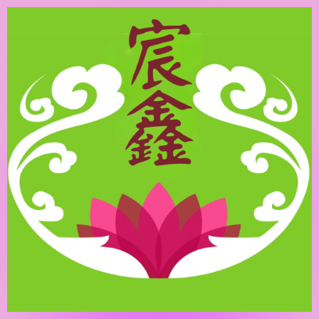
跳
至
主
要
內
容