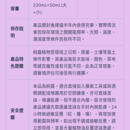
220mL+50mL(大
容量
+小)
產品開封後建議半年內使用完畢，實際情況
保存說
會因保存環境之開關瓶頻率、光照、溫度、
明
潮濕度等條件而有所不同。
純露植物受環境之日照、雨量、土壤等風土
產品特
條件影響，其產品每批次氣味、顏色、質地
色提醒
等感官屬性或有可能不同，此為正常現象，
請審慎評估可接受再行選購。
本品為純露，適合直接加入擴香工具或與酒
精調配成噴霧用於空間擴香，亦可直接塗
抹、噴灑肌膚。但不適合內服。首次使用的
產品建議先取適量塗抹在手肘內側肌膚，24
安全提
小時無過敏反應（紅、腫、癢），再增加使
醒
用範圍與頻率。如出現不適或過敏反應，請
立即停用，並易大量植物油反覆塗抹患處。