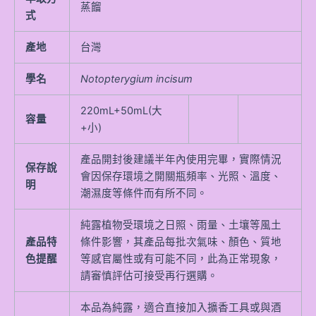
蒸餾
式
產地
台灣
學名
Notopterygium incisum
220mL+50mL(大
容量
+小)
產品開封後建議半年內使用完畢，實際情況
保存說
會因保存環境之開關瓶頻率、光照、溫度、
明
潮濕度等條件而有所不同。
純露植物受環境之日照、雨量、土壤等風土
產品特
條件影響，其產品每批次氣味、顏色、質地
色提醒
等感官屬性或有可能不同，此為正常現象，
請審慎評估可接受再行選購。
本品為純露，適合直接加入擴香工具或與酒