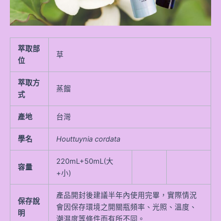
萃取部
草
位
萃取方
蒸餾
式
產地
台灣
學名
Houttuynia cordata
220mL+50mL(大
容量
+小)
產品開封後建議半年內使用完畢，實際情況
保存說
會因保存環境之開關瓶頻率、光照、溫度、
明
潮濕度等條件而有所不同。