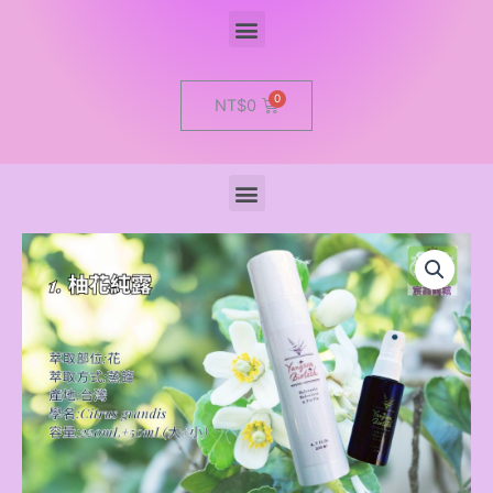
Menu
Cart
NT$
0
Menu
揚
生
純
露
quantity