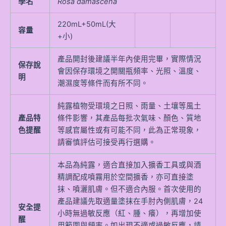
學名
Rosa damascena
220mL+50mL(大
容量
+小)
產品開封後建議半年內使用完畢，實際情況
保存說
會因保存環境之開關瓶頻率、光照、溫度、
明
潮濕度等條件而有所不同。
純露植物受環境之日照、雨量、土壤等風土
產品特
條件影響，其產品每批次氣味、顏色、質地
色提醒
等感官屬性或有可能不同，此為正常現象，
請審慎評估可接受再行選購。
本品為純露，適合直接加入擴香工具或與酒
精調配成噴霧用於空間擴香，亦可直接塗
抹、噴灑肌膚。但不適合內服。首次使用的
產品建議先取適量塗抹在手肘內側肌膚，24
安全提
小時無過敏反應（紅、腫、癢），再增加使
醒
用範圍與頻率。如出現不適或過敏反應，請