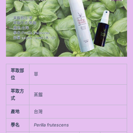
萃取部
草
位
萃取方
蒸餾
式
產地
台灣
學名
Perilla frutescens