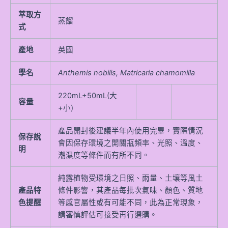
萃取方
蒸餾
式
產地
英國
學名
Anthemis nobilis, Matricaria chamomilla
220mL+50mL(大
容量
+小)
產品開封後建議半年內使用完畢，實際情況
保存說
會因保存環境之開關瓶頻率、光照、溫度、
明
潮濕度等條件而有所不同。
純露植物受環境之日照、雨量、土壤等風土
產品特
條件影響，其產品每批次氣味、顏色、質地
色提醒
等感官屬性或有可能不同，此為正常現象，
請審慎評估可接受再行選購。