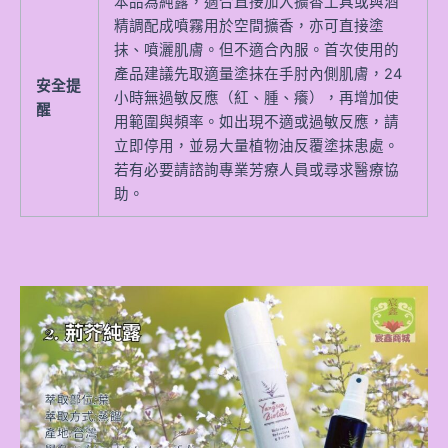
本品為純露，適合直接加入擴香工具或與酒
精調配成噴霧用於空間擴香，亦可直接塗
抹、噴灑肌膚。但不適合內服。首次使用的
產品建議先取適量塗抹在手肘內側肌膚，24
安全提
小時無過敏反應（紅、腫、癢），再增加使
醒
用範圍與頻率。如出現不適或過敏反應，請
立即停用，並易大量植物油反覆塗抹患處。
若有必要請諮詢專業芳療人員或尋求醫療協
助。