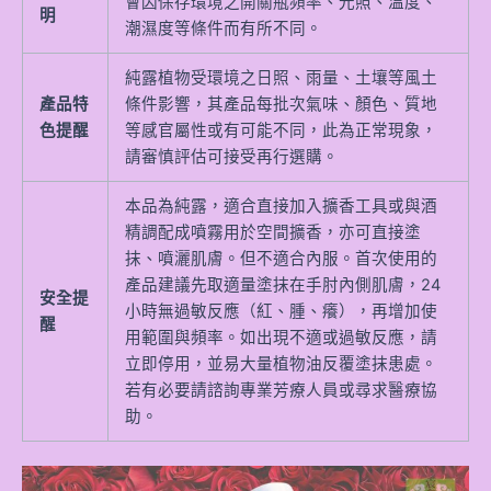
會因保存環境之開關瓶頻率、光照、溫度、
明
潮濕度等條件而有所不同。
純露植物受環境之日照、雨量、土壤等風土
產品特
條件影響，其產品每批次氣味、顏色、質地
色提醒
等感官屬性或有可能不同，此為正常現象，
請審慎評估可接受再行選購。
本品為純露，適合直接加入擴香工具或與酒
精調配成噴霧用於空間擴香，亦可直接塗
抹、噴灑肌膚。但不適合內服。首次使用的
產品建議先取適量塗抹在手肘內側肌膚，24
安全提
小時無過敏反應（紅、腫、癢），再增加使
醒
用範圍與頻率。如出現不適或過敏反應，請
立即停用，並易大量植物油反覆塗抹患處。
若有必要請諮詢專業芳療人員或尋求醫療協
助。