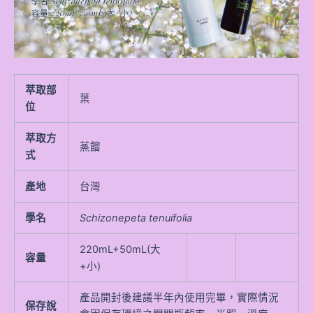
萃取部
葉
位
萃取方
蒸餾
式
產地
台灣
學名
Schizonepeta tenuifolia
220mL+50mL(大
容量
+小)
產品開封後建議半年內使用完畢，實際情況
保存說