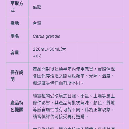
萃取方
蒸餾
式
產地
台灣
學名
Citrus grandis
220mL+50mL(大
容量
+小)
產品開封後建議半年內使用完畢，實際情況
保存說
會因保存環境之開關瓶頻率、光照、溫度、
明
潮濕度等條件而有所不同。
純露植物受環境之日照、雨量、土壤等風土
產品特
條件影響，其產品每批次氣味、顏色、質地
色提醒
等感官屬性或有可能不同，此為正常現象，
請審慎評估可接受再行選購。