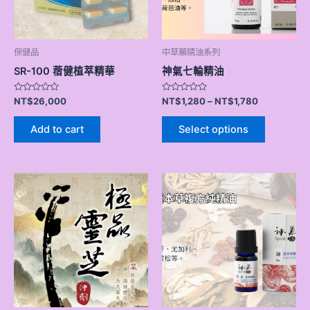
保健品
中草藥精油系列
SR-100 蓿健植萃精華
神氣七輪精油
Rated
Rated
NT$
26,000
NT$
1,280
–
NT$
1,780
0
0
out
out
of
of
Add to cart
Select options
5
5