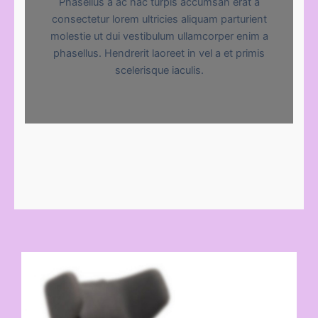
Phasellus a ac hac turpis accumsan erat a
consectetur lorem ultricies aliquam parturient
molestie ut dui vestibulum ullamcorper enim a
phasellus. Hendrerit laoreet in vel a et primis
scelerisque iaculis.