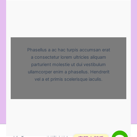
Phasellus a ac hac turpis accumsan erat
a consectetur lorem ultricies aliquam
parturient molestie ut dui vestibulum
ullamcorper enim a phasellus. Hendrerit
vel a et primis scelerisque iaculis.
Copyright © 2026 宸鑫商城 | Powered by
Astra WordPress