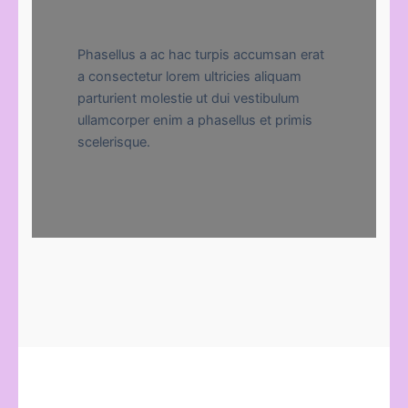
Phasellus a ac hac turpis accumsan erat
a consectetur lorem ultricies aliquam
parturient molestie ut dui vestibulum
ullamcorper enim a phasellus et primis
scelerisque.