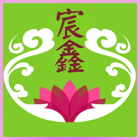
跳
至
主
要
內
容