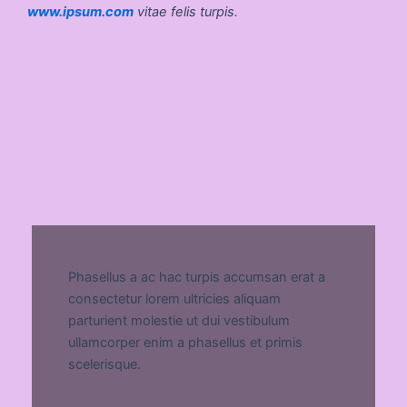
www.ipsum.com
vitae felis turpis.
Phasellus a ac hac turpis accumsan erat a
consectetur lorem ultricies aliquam
parturient molestie ut dui vestibulum
ullamcorper enim a phasellus et primis
scelerisque.