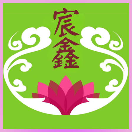
跳
至
主
要
內
容