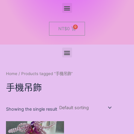
Menu
Cart
NT$
0
Menu
Home
/ Products tagged “手機吊飾”
手機吊飾
Showing the single result