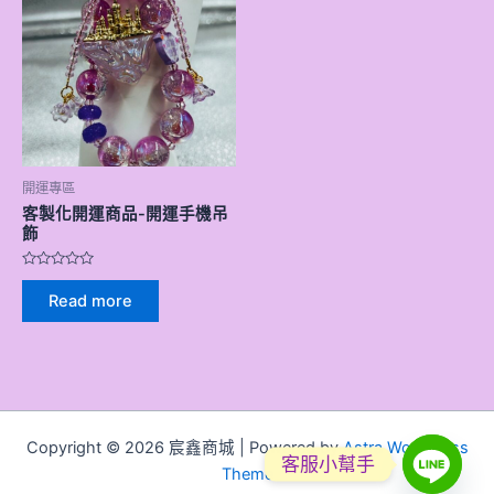
開運專區
客製化開運商品-開運手機吊
飾
Rated
0
Read more
out
of
5
Copyright © 2026 宸鑫商城 | Powered by
Astra WordPress
客服小幫手
Theme