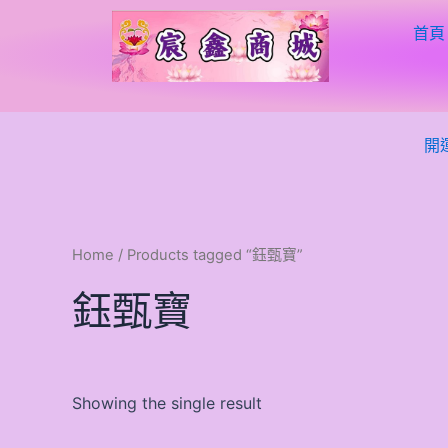
跳
首頁
至
主
要
內
容
開
Home
/ Products tagged “鈺甄寶”
鈺甄寶
Showing the single result