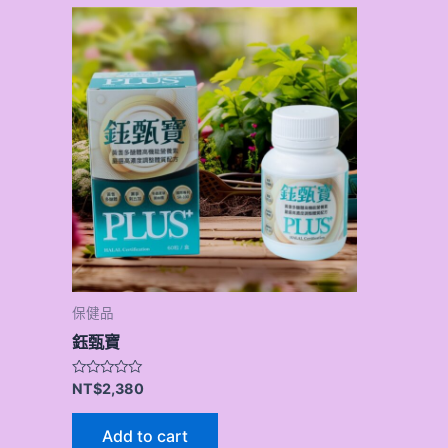
保健品
鈺甄寶
Rated
NT$
2,380
0
out
of
Add to cart
5