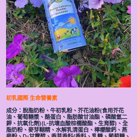
初乳國際 生命營養素
成分：脫脂奶粉、牛初乳粉、芥花油粉(食用芥花
油、葡萄糖漿、酪蛋白、脂肪酸甘油酯、磷酸氫二
鉀、抗氧化劑)(L-抗壞血酸棕櫚酸酯、生育醇)、全
脂奶粉、麥芽糊精、水解乳清蛋白、檸檬酸鈣、燕
麥粉、D-甘露醇、香草香料(香料、乳糖、葡萄糖、