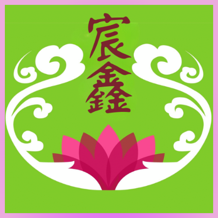
跳
至
主
要
內
容