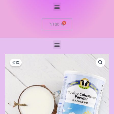
Menu
Cart
NT$
0
Menu
初
乳
特價
國
際-
生
命
營
養
素
3.0