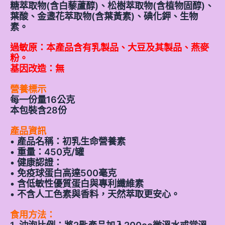
糖萃取物(含白藜蘆醇)、松樹萃取物(含植物固醇)、
葉酸、金盞花萃取物(含葉黃素)、碘化鉀、生物
素。
過敏原：本產品含有乳製品、大豆及其製品、燕麥
粉。
基因改造：無
營養標示
每一份量16公克
本包裝含28份
產品資訊
• 產品名稱：初乳生命營養素
• 重量：450克/罐
• 健康認證：
• 免疫球蛋白高達500毫克
• 含低敏性優質蛋白與專利纖維素
• 不含人工色素與香料，天然萃取更安心。
食用方法：
1. 沖泡比例：將2匙產品加入200cc微溫水或常溫