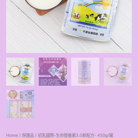
新
配
方-
450g/
罐
quantity
Home
/
保健品
/ 初乳國際-生命營養素3.0新配方- 450g/罐