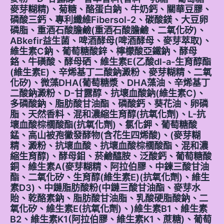
麥芽糊精)、菊糖、酪蛋白鈉、牛奶鈣、關華豆膠、
磷酸三鈣、專利纖維Fibersol-2、碳酸鎂、大豆卵
磷脂、重酒石酸膽鹼(重酒石酸膽鹼、二氧化矽)、
ABkefir益生菌、啤酒酵母(啤酒酵母、麥芽萃取)、
維生素C鈉、葡萄糖酸鋅、檸檬酸亞鐵鈉、酵母
鉻、牛磺酸、酵母硒、維生素E(乙酸dl-a-生育醇酯
(維生素E)、辛烯基丁二酸鈉澱粉、麥芽糊精、二氧
化矽)、微藻DHA(葡萄糖漿、DHA藻油、辛烯基丁
二酸鈉澱粉、D-甘露醇、抗壞血酸鈉(維生素C)、
多磷酸鈉、脂肪酸甘油酯、磷酸鈣、葵花油、卵磷
脂、天然香料、混和濃縮生育醇(抗氧化劑)、L-抗
壞血酸棕櫚酸酯(抗氧化劑)、氯化鉀、葡萄糖酸
錳、高山被孢黴發酵物(含花生四烯酸)、(麥芽糊
精、澱粉、抗壞血酸、抗壞血酸棕櫚酸酯、混和濃
縮生育醇)、酵母鉬、菸鹼醯胺、泛酸鈣、葡萄糖酸
銅、維生素A(麥芽糊精、阿拉伯膠、中鍊三酸甘油
酯、二氧化矽、生育醇(維生素E)(抗氧化劑)、維生
素D3)、中鏈脂肪酸粉(中鏈三酸甘油酯、麥芽水
貽、乾酪素鈉、脂肪酸甘油脂、乳酸硬脂酸鈉、二
氧化矽、維生素E(抗氧化劑)、)維生素B1、維生素
B2、維生素K1(阿拉伯膠、維生素K1、蔗糖)、葡萄