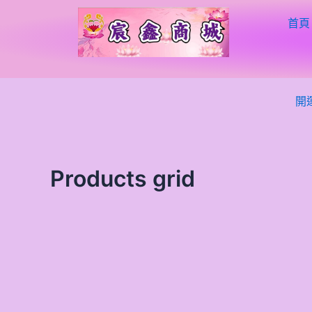
跳
首頁
至
主
要
內
容
開
Products grid