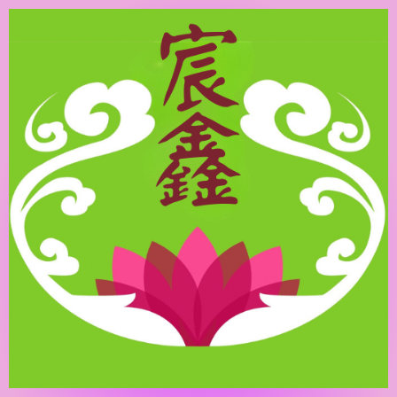
跳
至
主
要
內
容