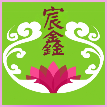
跳
至
主
要
內
容