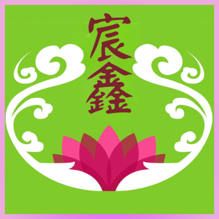
跳
至
主
要
內
容