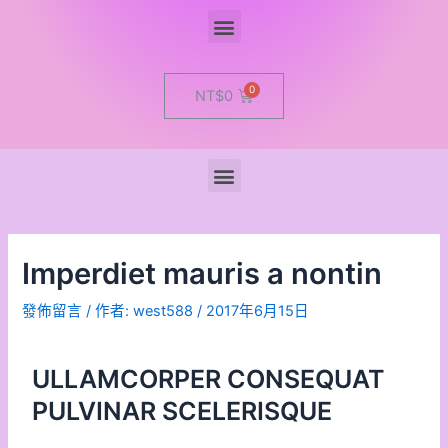
Menu
Cart
NT$
0
Menu
Imperdiet mauris a nontin
發佈留言
/ 作者:
west588
/
2017年6月15日
ULLAMCORPER CONSEQUAT
PULVINAR SCELERISQUE