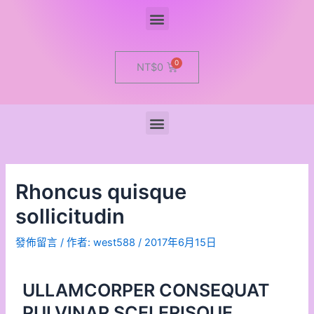
Menu
Cart
NT$
0
Menu
Rhoncus quisque
sollicitudin
發佈留言
/ 作者:
west588
/
2017年6月15日
ULLAMCORPER CONSEQUAT
PULVINAR SCELERISQUE