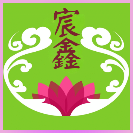
跳
至
主
要
內
容